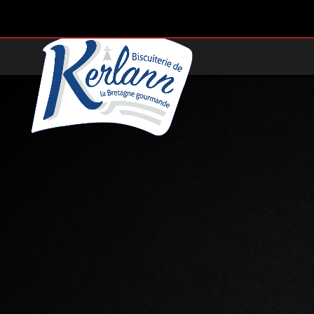
La Bisc
de S