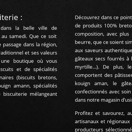
iterie :
Découvrez dans ce point
de produits 100% breto
dans la belle ville de
composition, avec plus
i au samedi. Que ce soit
beurre, que ce soient s
passage dans la région,
aux saveurs authentique
aditionnel et ses valeurs
gâteaux secs fourrés à l
 une boutique où vous
myrtille…). De plus, l
cuits et de spécialités
comportent des pâtisse
aires (biscuits bretons,
kouign aman, le gâte
ouign amann, spécialités
confectionnés avec soin 
 biscuiterie mélangeant
dans notre magasin d’usi
Profitez et savourez, a
artisanaux et régionaux 
producteurs sélectionné