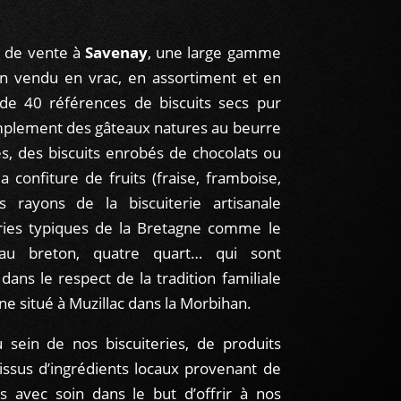
 de vente à
Savenay
, une large gamme
n vendu en vrac, en assortiment et en
 de 40 références de biscuits secs pur
implement des gâteaux natures au beurre
s, des biscuits enrobés de chocolats ou
a confiture de fruits (fraise, framboise,
es rayons de la biscuiterie artisanale
ries typiques de la Bretagne comme le
au breton, quatre quart… qui sont
dans le respect de la tradition familiale
ne situé à Muzillac dans la Morbihan.
u sein de nos biscuiteries, de produits
issus d’ingrédients locaux provenant de
s avec soin dans le but d’offrir à nos