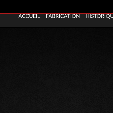
ACCUEIL
FABRICATION
HISTORIQ
uiterie
ADRESSE :
ZAC de la Collera
avenay
44260
SAVENAY
CONTACT :
T. 02 40 97 46 
HORAIRES :