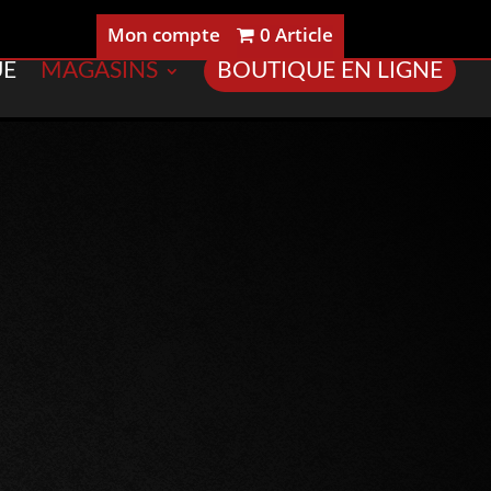
Mon compte
0 Article
UE
MAGASINS
BOUTIQUE EN LIGNE
ye
93