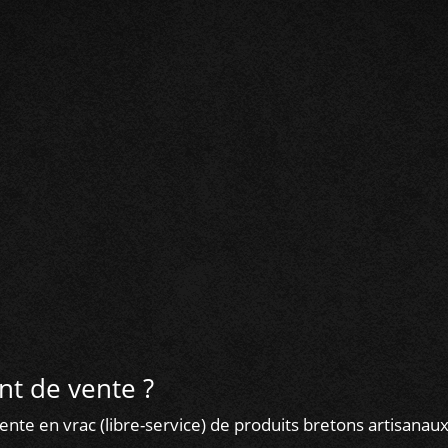
Ouvert du lundi au jeudi 
Vendredi/samedi en conti
int de vente ?
ente en vrac (libre-service) de produits bretons artisanaux