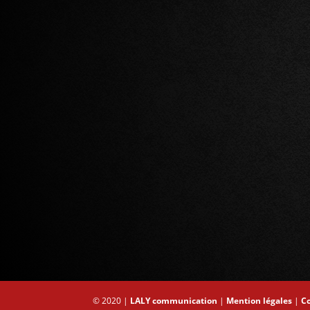
© 2020 |
LALY communication
|
Mention légales
|
C