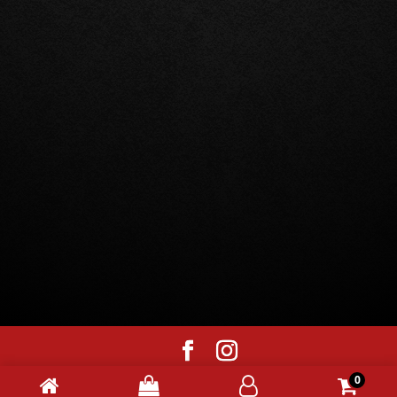
0
© 2020 |
LALY communication
|
Mention légales
|