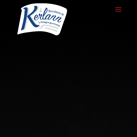
La Biscuiterie
de Tredarzec