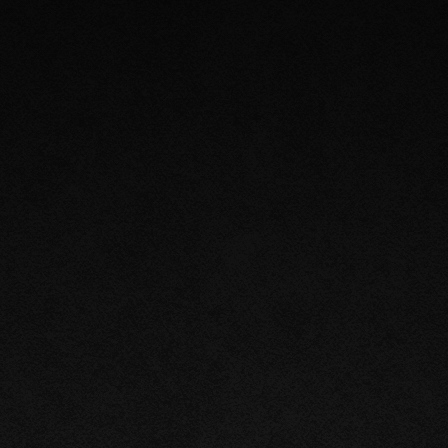
ADRESSE :
42, rue de Traou Meur
Le pont Canada
22200
TREDARZEC
CONTACT :
T. 09 80 97 69 51