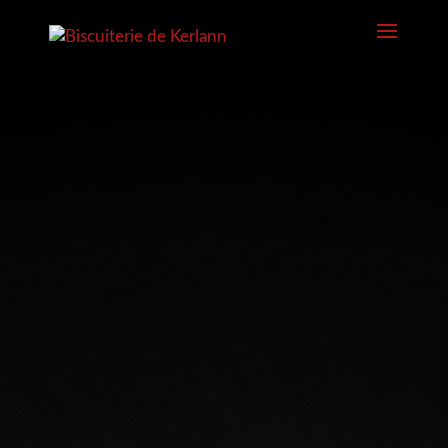
La Biscuiterie
de Vannes
ADRESSE :
ZAC de Kerlann, 19 Rue
Théophraste Renaudot
56000
VANNES