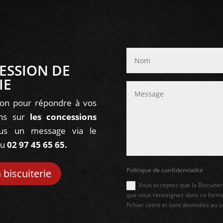
ESSION DE
IE
tion pour répondre à vos
ions sur
les concessions
ous un message via le
au
02 97 45 65 65.
Politique de confidentialité
a biscuiterie
Vous acceptez que la Biscuiter
que vous renseignez dans ce formu
fichier client et sont destinées au 