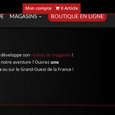
Mon compte
0 Article
UE
MAGASINS
BOUTIQUE EN LIGNE
n développe son
réseau de magasins
!
 notre aventure ? Ouvrez
une
e
ou sur le Grand-Ouest de la France !