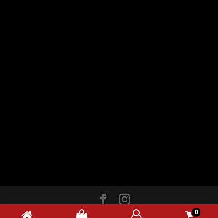
0
© 2020 |
LALY communication
|
Mention légales
|