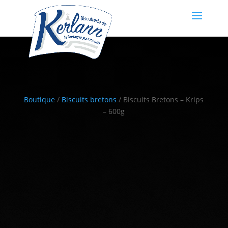
Boutique
/
Biscuits bretons
/ Biscuits Bretons – Krips
– 600g