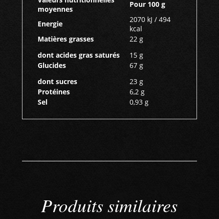
Pour 100 g
moyennes
2070 kJ / 494
Energie
kcal
Matières grasses
22 g
dont acides gras saturés
15 g
Glucides
67 g
dont sucres
23 g
Protéines
6,2 g
Sel
0,93 g
Produits similaires