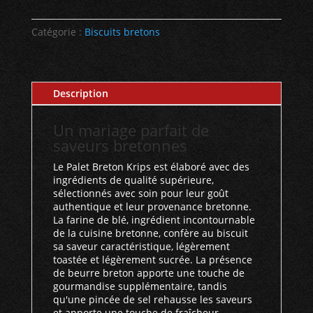
Bretons
-
Catégorie :
Biscuits bretons
Krips
-
600g
Description
Un mariage parfait de
saveurs bretonnes
Le Palet Breton Krips est élaboré avec des
ingrédients de qualité supérieure,
sélectionnés avec soin pour leur goût
authentique et leur provenance bretonne.
La farine de blé, ingrédient incontournable
de la cuisine bretonne, confère au biscuit
sa saveur caractéristique, légèrement
toastée et légèrement sucrée. La présence
de beurre breton apporte une touche de
gourmandise supplémentaire, tandis
qu'une pincée de sel rehausse les saveurs
et apporte une touche de fraîcheur.