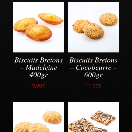
Biscuits Bretons
Biscuits Bretons
– Madeleine
– Cocobeurre –
400gr
600gr
9,80
€
11,00
€