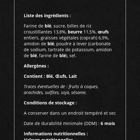
Liste des ingrédients :
Farine de
blé
, sucre, billes de riz
croustillantes 13,8%,
beurre
11,5%,
œufs
entiers, graisses végétales (coprah) 6,9%,
amidon de
blé
, poudre à lever (carbonate
de sodium, tartrate de potassium, amidon
de
blé
, farine de
blé
), sel.
Allergènes :
Contient : Blé, Œufs, Lait
Traces éventuelles de : fruits à coques,
arachides, sulfites, soja, sésame.
Conditions de stockage :
A conserver dans un endroit tempéré et sec
Date de durabilité minimale (DDM) :
6 mois
Informations nutritionnelles :
Valeurs nutritionnelles