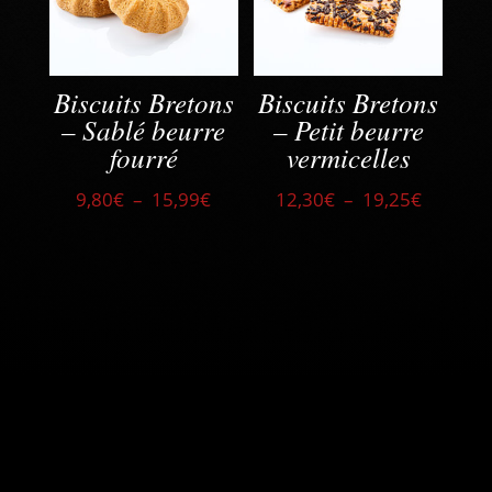
Biscuits Bretons
Biscuits Bretons
– Sablé beurre
– Petit beurre
fourré
vermicelles
Plage
Plage
9,80
€
–
15,99
€
12,30
€
–
19,25
€
de
de
prix :
prix :
9,80€
12,30€
à
à
15,99€
19,25€