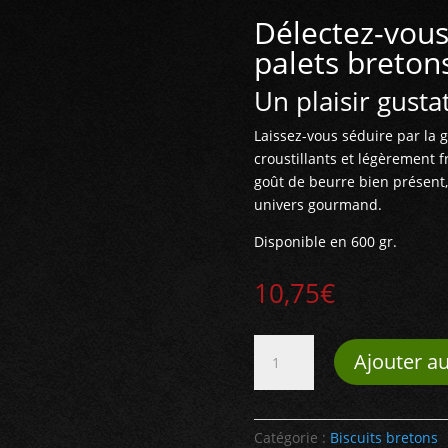
Délectez-vous
palets bretons
Un plaisir gustat
Laissez-vous séduire par la 
croustillants et légèrement f
goût de beurre bien présent
univers gourmand.
Disponible en 600 gr.
10,75
€
quantité
Ajouter au
de
Biscuits
Bretons
-
Catégorie :
Biscuits bretons