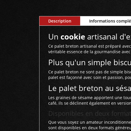
Description
Informations compl
Un
cookie
artisanal d'
Ce palet breton artisanal est préparé ave
véritable essence de la gourmandise avec
Plus qu'un simple biscu
Ce palet breton ne sont pas de simple biscu
palet est façonné avec soin et passion, po
Le palet breton au sés
Les graines de sésame apportent une touc
café, ils se déclinent également en versio
Disponibles en deux format
Que vous soyez un amateur inconditionn
sont disponibles en deux formats généreux