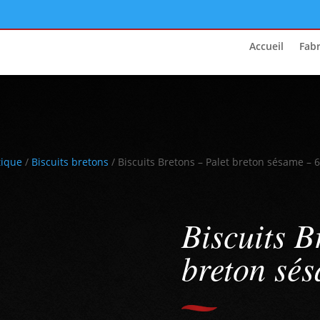
Accueil
Fabr
tique
/
Biscuits bretons
/ Biscuits Bretons – Palet breton sésame – 
Biscuits B
breton sé