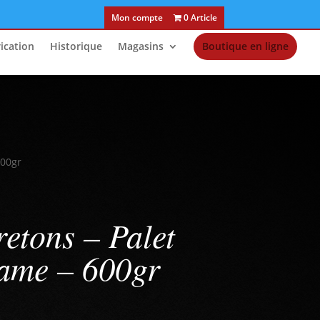
Mon compte
0 Article
ication
Historique
Magasins
Boutique en ligne
600gr
retons – Palet
same – 600gr