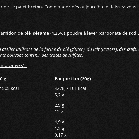
r de ce palet breton
.
Commandez dès aujourd'hui et laissez-vous t
, amidon de
blé
,
sésame
(4,25%), poudre à lever (carbonate de sodi
telier utilisant de la farine de blé (gluten), du lait (lactose), des œufs,
nts pouvant contenir des traces de sulfites.
indicatives) :
0 g
Par portion (20g)
/ 505 kcal
422kJ / 101 kcal
5,2 g
2,9 g
12 g
4,9 g
1,3 g
0,17 g