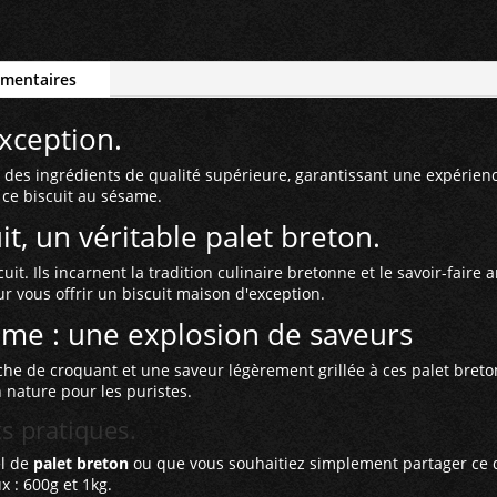
Palet
breton
sésame
émentaires
-
600gr
exception.
c des ingrédients de qualité supérieure, garantissant une expérie
 ce biscuit au sésame.
it, un véritable palet breton.
it. Ils incarnent la tradition culinaire bretonne et le savoir-faire
ur vous offrir un biscuit maison d'exception.
ame : une explosion de saveurs
he de croquant et une saveur légèrement grillée à ces palet breto
n nature pour les puristes.
s pratiques.
el de
palet breton
ou que vous souhaitiez simplement partager ce d
 : 600g et 1kg.