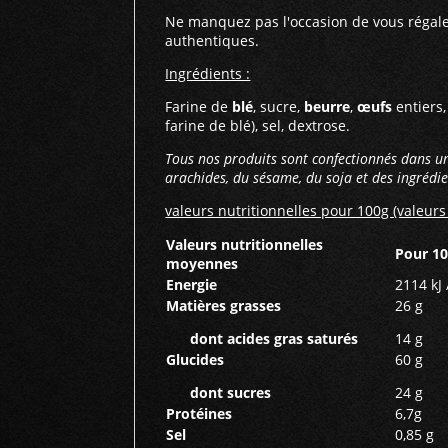
Ne manquez pas l'occasion de vous régale
authentiques.
Ingrédients :
Farine de
blé
, sucre,
beurre
,
œufs
entiers
farine de blé), sel, dextrose.
Tous nos produits sont confectionnés dans un a
arachides, du sésame, du soja et des ingrédie
valeurs nutritionnelles pour 100g (valeurs 
Valeurs nutritionnelles
Pour 10
moyennes
Energie
2114 kJ 
Matières grasses
26 g
dont acides gras saturés
14 g
Glucides
60 g
dont sucres
24 g
Protéines
6,7g
Sel
0,85 g