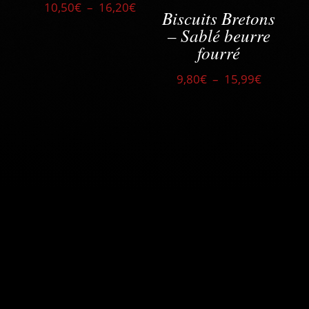
Plage
10,50
€
–
16,20
€
Biscuits Bretons
de
– Sablé beurre
prix :
fourré
10,50€
à
Plage
9,80
€
–
15,99
€
16,20€
de
prix :
9,80€
à
15,99€