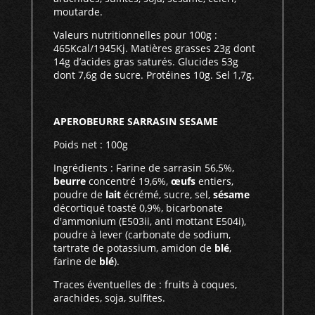
moutarde.
Valeurs nutritionnelles pour 100g :
465Kcal/1945Kj. Matières grasses 23g dont
14g d’acides gras saturés. Glucides 53g
dont 7,6g de sucre. Protéines 10g. Sel 1,7g.
APEROBEURRE SARRASIN SESAME
Poids net : 100g
Ingrédients : Farine de sarrasin 56,5%,
beurre
concentré 19,6%,
œufs
entiers,
poudre de
lait
écrémé, sucre, sel,
sésame
décortiqué toasté 0,9%, bicarbonate
d'ammonium (E503ii, anti mottant E504i),
poudre à lever (carbonate de sodium,
tartrate de potassium, amidon de
blé
,
farine de
blé
).
Traces éventuelles de : fruits à coques,
arachides, soja, sulfites.