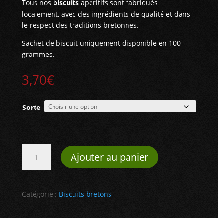
Tous nos
biscuits
apéritifs sont fabriqués
localement, avec des ingrédients de qualité et dans
le respect des traditions bretonnes.
Sachet de biscuit uniquement disponible en 100
grammes.
3,70
€
Sorte
quantité
Ajouter au panier
de
Biscuits
Bretons
-
Catégorie :
Biscuits bretons
Sachet
de