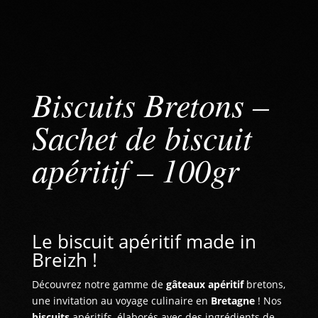
Biscuits Bretons –
Sachet de biscuit
apéritif – 100gr
Le biscuit apéritif made in
Breizh !
Découvrez notre gamme de
gâteaux apéritif
bretons,
une invitation au voyage culinaire en
Bretagne
! Nos
biscuits
apéritifs, élaborés avec des ingrédients de