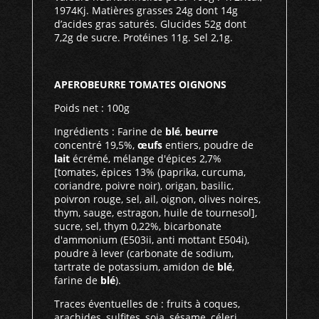
1974Kj. Matières grasses 24g dont 14g
d’acides gras saturés. Glucides 52g dont
7,2g de sucre. Protéines 11g. Sel 2,1g.
APEROBEURRE TOMATES OIGNONS
Poids net : 100g
Ingrédients : Farine de
blé
,
beurre
concentré 19,5%,
œufs
entiers, poudre de
lait
écrémé, mélange d'épices 2,7%
[tomates, épices 13% (paprika, curcuma,
coriandre, poivre noir), origan, basilic,
poivron rouge, sel, ail, oignon, olives noires,
thym, sauge, estragon, huile de tournesol],
sucre, sel, thym 0,22%, bicarbonate
d'ammonium (E503ii, anti mottant E504i),
poudre à lever (carbonate de sodium,
tartrate de potassium, amidon de
blé
,
farine de
blé
).
Traces éventuelles de : fruits à coques,
arachides, sulfites, soja, sésame, céleri,