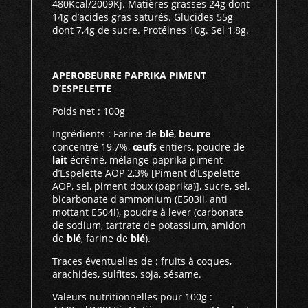
480Kcal/2009Kj. Matières grasses 24g dont
14g d’acides gras saturés. Glucides 55g
dont 7,4g de sucre. Protéines 10g. Sel 1,8g.
APEROBEURRE PAPRIKA PIMENT
D’ESPELETTE
Poids net : 100g
Ingrédients : Farine de
blé
,
beurre
concentré 19,7%,
œufs
entiers, poudre de
lait
écrémé, mélange paprika piment
d’Espelette AOP 2,3% [Piment d’Espelette
AOP, sel, piment doux (paprika)], sucre, sel,
bicarbonate d'ammonium (E503ii, anti
mottant E504i), poudre à lever (carbonate
de sodium, tartrate de potassium, amidon
de
blé
, farine de
blé
).
Traces éventuelles de : fruits à coques,
arachides, sulfites, soja, sésame.
Valeurs nutritionnelles pour 100g :