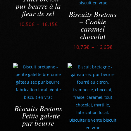
pur beurre à la
fleur de sel
Biscuits Bretons
– Cookie
Plage
10,50
€
–
16,15
€
caramel
de
chocolat
prix :
10,50€
Plage
10,75
€
–
16,65
€
à
de
16,15€
prix :
10,75€
à
16,65€
Biscuits Bretons
– Petite galette
pur beurre