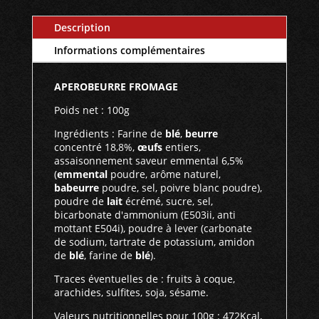
biscuit
Description
apéritif
-
Informations complémentaires
100gr
APEROBEURRE FROMAGE
Poids net : 100g
Ingrédients : Farine de
blé
,
beurre
concentré 18,8%,
œufs
entiers,
assaisonnement saveur emmental 6,5%
(
emmental
poudre, arôme naturel,
babeurre
poudre, sel, poivre blanc poudre),
poudre de
lait
écrémé, sucre, sel,
bicarbonate d'ammonium (E503ii, anti
mottant E504i), poudre à lever (carbonate
de sodium, tartrate de potassium, amidon
de
blé
, farine de
blé
).
Traces éventuelles de : fruits à coque,
arachides, sulfites, soja, sésame.
Valeurs nutritionnelles pour 100g : 472Kcal,