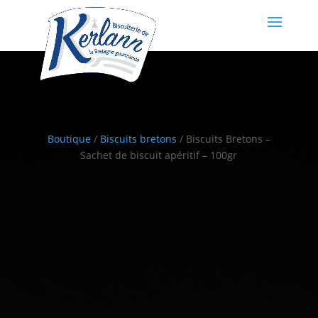
Boutique
/
Biscuits bretons
/ Biscuits Bretons –
Sachet de biscuit apéritif – 100gr