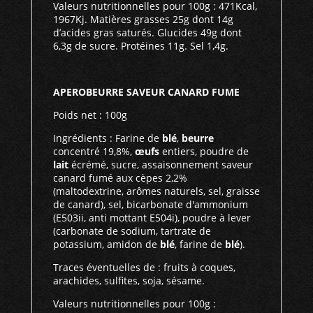
Valeurs nutritionnelles pour 100g : 471Kcal,
1967Kj. Matières grasses 25g dont 14g
d’acides gras saturés. Glucides 49g dont
6,3g de sucre. Protéines 11g. Sel 1,4g.
APEROBEURRE SAVEUR CANARD FUME
Poids net : 100g
Ingrédients : Farine de
blé
,
beurre
concentré 19,8%,
œufs
entiers, poudre de
lait
écrémé, sucre, assaisonnement saveur
canard fumé aux cèpes 2,2%
(maltodextrine, arômes naturels, sel, graisse
de canard), sel, bicarbonate d'ammonium
(E503ii, anti mottant E504i), poudre à lever
(carbonate de sodium, tartrate de
potassium, amidon de
blé
, farine de
blé
).
Traces éventuelles de : fruits à coques,
arachides, sulfites, soja, sésame.
Valeurs nutritionnelles pour 100g :