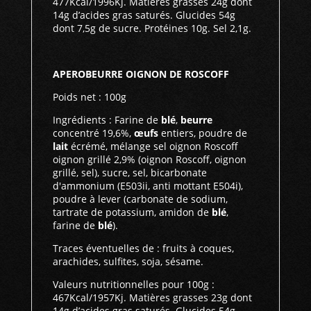
477Kcal/1996Kj. Matières grasses 24g dont
14g d’acides gras saturés. Glucides 54g
dont 7,5g de sucre. Protéines 10g. Sel 2,1g.
APEROBEURRE OIGNON DE ROSCOFF
Poids net : 100g
Ingrédients : Farine de
blé
,
beurre
concentré 19,6%,
œufs
entiers, poudre de
lait
écrémé, mélange sel oignon Roscoff
oignon grillé 2,9% (oignon Roscoff, oignon
grillé, sel), sucre, sel, bicarbonate
d'ammonium (E503ii, anti mottant E504i),
poudre à lever (carbonate de sodium,
tartrate de potassium, amidon de
blé
,
farine de
blé
).
Traces éventuelles de : fruits à coques,
arachides, sulfites, soja, sésame.
Valeurs nutritionnelles pour 100g :
467Kcal/1957Kj. Matières grasses 23g dont
14g d’acides gras saturés. Glucides 54g