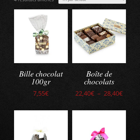
Bille chocolat
Boîte de
100gr
chocolats
Plage
7,55
€
22,40
€
–
28,40
€
de
prix :
22,40
à
28,40