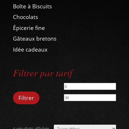
Boîte à Biscuits
Chocolats
Épicerie fine
Gâteaux bretons
Idée cadeaux
Filtrer par tarif
Prix
Prix
min
max
Filtrer
4 résultats affichés